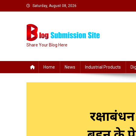
Skip
Saturday, August 08, 2026
to
content
Share Your Blog Here
Home
News
Industrial Products
Di